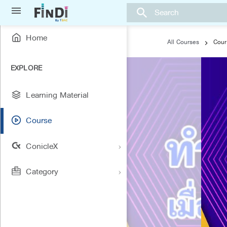

Home
All Courses

EXPLORE
Learning Material
Course
ConicleX
Category