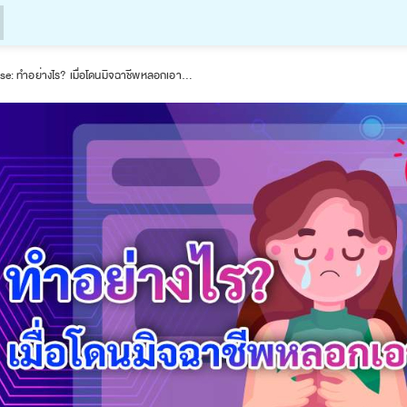
Course: ทำอย่างไร? เมื่อโดนมิจฉาชีพหลอกเอาเงินไปแล้ว