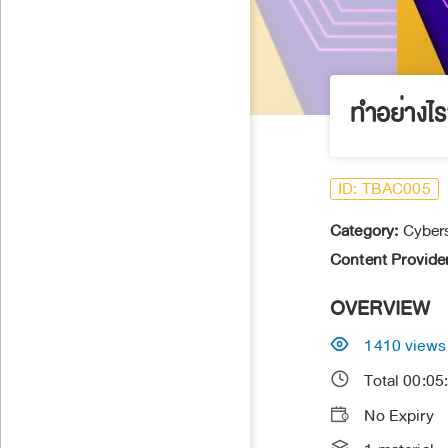
ทำอย่างไร
ID:
TBAC005
Category:
Cybers
Content Provider
OVERVIEW
1410
views
00:05
Total
No Expiry