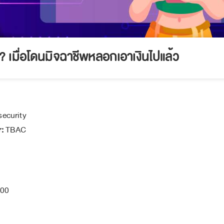
? เมื่อโดนมิจฉาชีพหลอกเอาเงินไปแล้ว
ecurity
open_in_new
:
TBAC
open_in_new
:00