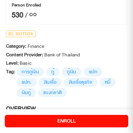
Person Enrolled
530
/

ID:
BOT004
Category:
Finance
open_in_new
Content Provider:
Bank of Thailand
open_in_new
Level:
Basic
Tag:
การกู้เงิน
กู้
กู้เงิน
ธปท
ธปท.
สินเชื่อ
สินเชื่อธุรกิจ
หนี้
เงินกู้
แบงก์ชาติ
OVERVIEW
5795
views
ENROLL
00:52:05
Total